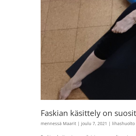
Faskian käsittely on suosi
mennessä
Maarit
|
joulu 7, 2021
|
lihashuolto