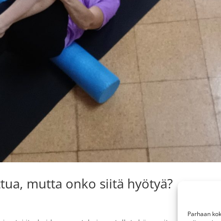
ttua, mutta onko siitä hyötyä?
Parhaan kok