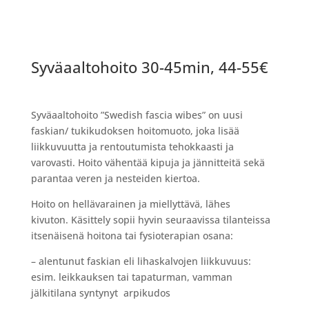
Syväaaltohoito 30-45min, 44-55€
Syväaaltohoito ”Swedish fascia wibes” on uusi
faskian/ tukikudoksen hoitomuoto, joka lisää
liikkuvuutta ja rentoutumista tehokkaasti ja
varovasti. Hoito vähentää kipuja ja jännitteitä sekä
parantaa veren ja nesteiden kiertoa.
Hoito on hellävarainen ja miellyttävä, lähes
kivuton. Käsittely sopii hyvin seuraavissa tilanteissa
itsenäisenä hoitona tai fysioterapian osana:
– alentunut faskian eli lihaskalvojen liikkuvuus:
esim. leikkauksen tai tapaturman, vamman
jälkitilana syntynyt arpikudos