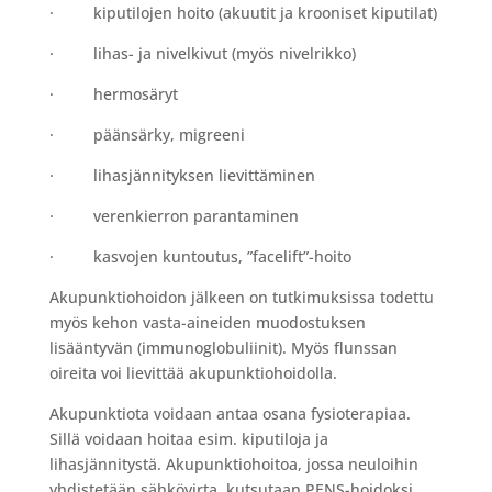
· kiputilojen hoito (akuutit ja krooniset kiputilat)
· lihas- ja nivelkivut (myös nivelrikko)
· hermosäryt
· päänsärky, migreeni
· lihasjännityksen lievittäminen
· verenkierron parantaminen
· kasvojen kuntoutus, ”facelift”-hoito
Akupunktiohoidon jälkeen on tutkimuksissa todettu
myös kehon vasta-aineiden muodostuksen
lisääntyvän (immunoglobuliinit). Myös flunssan
oireita voi lievittää akupunktiohoidolla.
Akupunktiota voidaan antaa osana fysioterapiaa.
Sillä voidaan hoitaa esim. kiputiloja ja
lihasjännitystä. Akupunktiohoitoa, jossa neuloihin
yhdistetään sähkövirta, kutsutaan PENS-hoidoksi