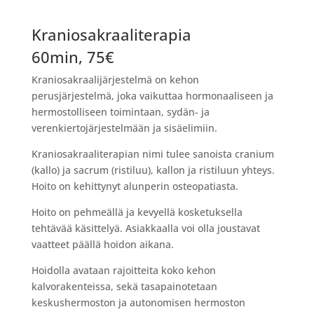
Kraniosakraaliterapia
60min, 75€
Kraniosakraalijärjestelmä on kehon
perusjärjestelmä, joka vaikuttaa hormonaaliseen ja
hermostolliseen toimintaan, sydän- ja
verenkiertojärjestelmään ja sisäelimiin.
Kraniosakraaliterapian nimi tulee sanoista cranium
(kallo) ja sacrum (ristiluu), kallon ja ristiluun yhteys.
Hoito on kehittynyt alunperin osteopatiasta.
Hoito on pehmeällä ja kevyellä kosketuksella
tehtävää käsittelyä. Asiakkaalla voi olla joustavat
vaatteet päällä hoidon aikana.
Hoidolla avataan rajoitteita koko kehon
kalvorakenteissa, sekä tasapainotetaan
keskushermoston ja autonomisen hermoston