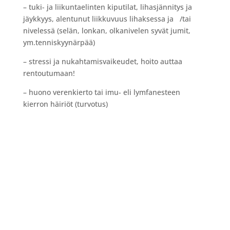
– tuki- ja liikuntaelinten kiputilat, lihasjännitys ja
jäykkyys, alentunut liikkuvuus lihaksessa ja /tai
nivelessä (selän, lonkan, olkanivelen syvät jumit,
ym.tenniskyynärpää)
– stressi ja nukahtamisvaikeudet, hoito auttaa
rentoutumaan!
– huono verenkierto tai imu- eli lymfanesteen
kierron häiriöt (turvotus)