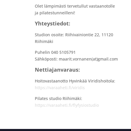
Olet lämpimästi tervetullut vastaanotolle
ja pilatestunneilleni!
Yhteystiedot:
Studion osoite: Riihivainiontie 22, 11120
Riihimäki
Puhelin 040 5105791
Sähköposti: maarit.vornanen(at)gmail.com
Nettiajanvaraus:
Hoitovastaanotto Hyvinkää Viridishoitola:
https://varaaheti.fi/viridis
Pilates studio Riihimäki:
https://varaaheti.fi/flyfysiostudio