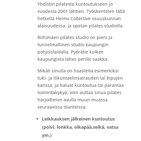
Yhdistin pilatesta kuntoutukseen jo
vuodesta 2001 lähtien. Työskentelen tällä
hetkellä Heimo Collective osuuskunnan
alaisuudessa, ja opetan pilates studiolla.
Riihimäen pilates studio on pieni ja
tunnelmallinen studio kaupungin
pohjoislaidalla. Pyörätie kulkee
kaupungista lähes perille saakka.
Mikäli sinulla on haasteita esimerkiksi
tuki- ja liikuntaelinsairauden tai kipujen
kanssa, ja haluat kuntoutua tai parantaa
toimintakykyä, voin auttaa sinua pilates
harjoittelun avulla muun muassa
seuraavissa tilanteissa:
Leikkauksen jälkeinen kuntoutus
(polvi, lonkka, olkapää,selkä, vatsa
ym.)