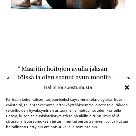
" Maaritin hoitojen avulla jaksan
töissä ja olen saanut avun moniin
erilaisiin vaivoihin. Pilleripurkista ei
Hallinnoi suostumusta
tarvi apua hakea, kun Maaritin
Parhaan kokemuksen tarjoamiseksi käytämme teknologioita, kuten
käsittelyssä saa käydä."
evästeitä, tallentaaksemme ja/tai käyttääksemme laitetietoja. Näiden
tekniikoiden hyväksyminen antaa meille mahdollisuuden käsitellä
Lilja, 55 v.
tietoja, kuten selauskäyttäytymistä tai yksilöllisiä tunnuksia tällä
sivustolla. Suostumuksen jättäminen tai peruuttaminen voi vaikuttaa
haitallisesti tiettyihin ominaisuuksiin ja toimintoihin.