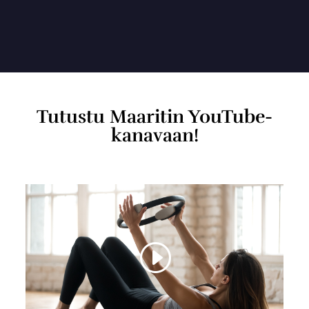
Tutustu Maaritin YouTube-
kanavaan!
Paina tästä hyväksyäksesi markkinointi
evästeet ottaaksesi tämän sisällön
käyttöön